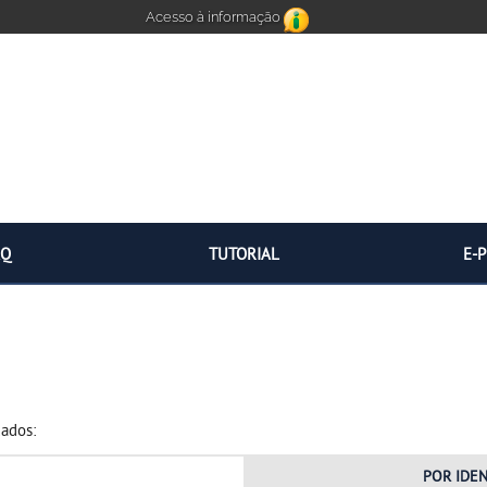
Acesso à informação
AQ
TUTORIAL
E-
dados:
POR
IDE