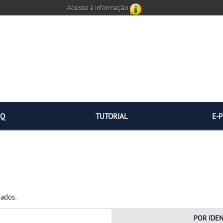
Acesso à informação
AQ
TUTORIAL
E-
dados:
POR
IDE