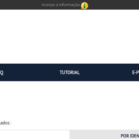
Acesso à informação
AQ
TUTORIAL
E-
dados:
POR
IDE