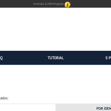
Acesso à informação
AQ
TUTORIAL
E-
dados:
POR
IDE